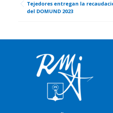
entre
Tejedores entregan la recaudaci
Publicación
publicaciones
del DOMUND 2023
anterior: