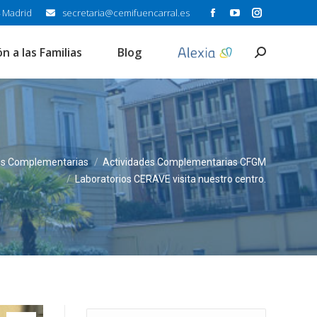
secretaria@cemifuencarral.es
4 Madrid
Abrir
Abrir
Abrir
enlace
enlace
enlace
n a las Familias
Blog
Buscar:
en
en
en
una
una
una
nueva
nueva
nueva
ventana/pestaña
ventana/pesta
ventana/pe
es Complementarias
Actividades Complementarias CFGM
Laboratorios CERAVE visita nuestro centro.