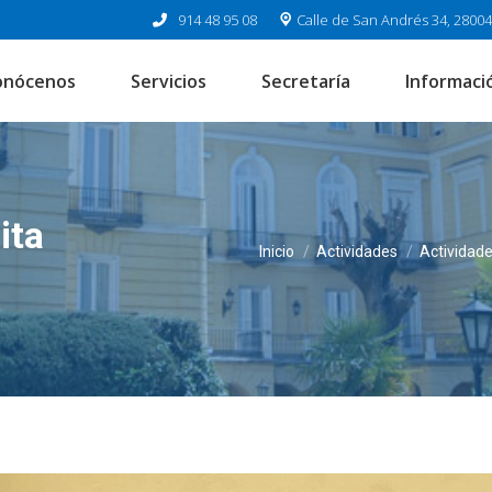
914 48 95 08
Calle de San Andrés 34, 2800
onócenos
Servicios
Secretaría
Informació
ita
Estás aquí:
Inicio
Actividades
Actividad