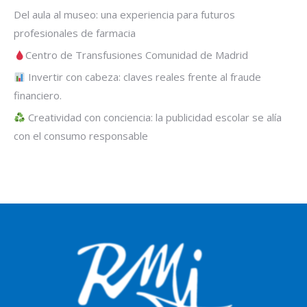
Del aula al museo: una experiencia para futuros
profesionales de farmacia
Centro de Transfusiones Comunidad de Madrid
Invertir con cabeza: claves reales frente al fraude
financiero.
Creatividad con conciencia: la publicidad escolar se alía
con el consumo responsable