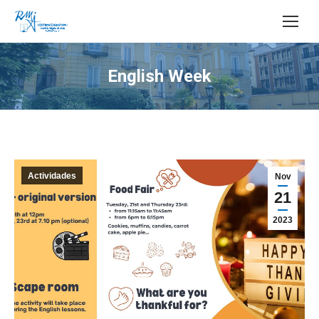
Buscar:
English Week
Estás aquí:
Actividades
Nov
21
2023