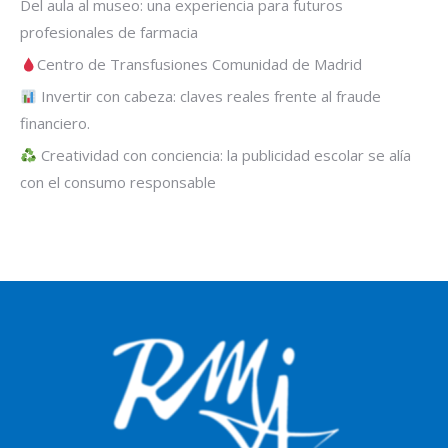
Del aula al museo: una experiencia para futuros
profesionales de farmacia
Centro de Transfusiones Comunidad de Madrid
Invertir con cabeza: claves reales frente al fraude
financiero.
Creatividad con conciencia: la publicidad escolar se alía
con el consumo responsable