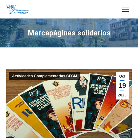
Buscar:
Marcapáginas solidarios
Estás aquí:
Actividades Complementarias CFGM
Oct
19
2023