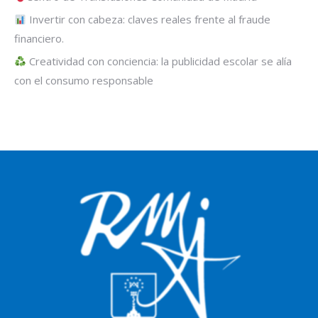
Invertir con cabeza: claves reales frente al fraude
financiero.
Creatividad con conciencia: la publicidad escolar se alía
con el consumo responsable