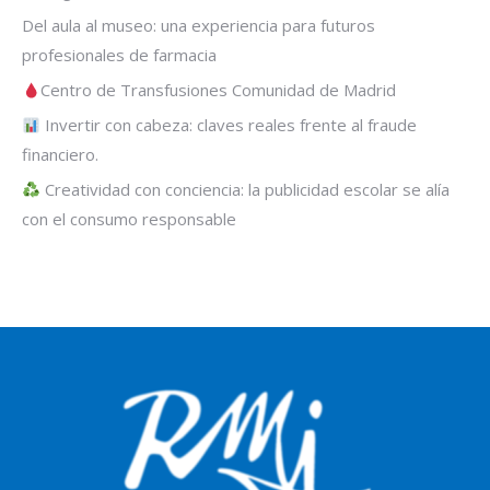
Del aula al museo: una experiencia para futuros
profesionales de farmacia
Centro de Transfusiones Comunidad de Madrid
Invertir con cabeza: claves reales frente al fraude
financiero.
Creatividad con conciencia: la publicidad escolar se alía
con el consumo responsable