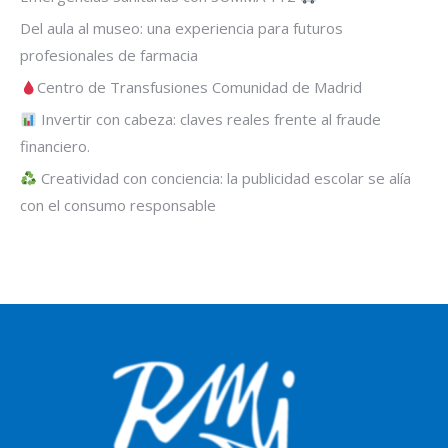
Del aula al museo: una experiencia para futuros
profesionales de farmacia
Centro de Transfusiones Comunidad de Madrid
Invertir con cabeza: claves reales frente al fraude
financiero.
Creatividad con conciencia: la publicidad escolar se alía
con el consumo responsable