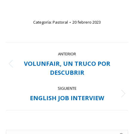
Categoría:
Pastoral
20 febrero 2023
Navegación
ANTERIOR
entre
VOLUNFAIR, UN TRUCO POR
Publicación
publicaciones
DESCUBRIR
anterior:
SIGUIENTE
ENGLISH JOB INTERVIEW
Publicación
siguiente:
Buscar: