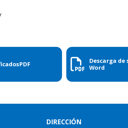
r
Descarga de s
ificadosPDF
Word
DIRECCIÓN